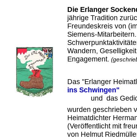
Die Erlanger Socken
jährige Tradition zurü
Freundeskreis von (i
Siemens-Mitarbeitern
Schwerpunktaktivitäten
Wandern, Geselligkei
Engagement.
(geschrie
Das "Erlanger Heimatl
ins Schwingen"
und das Gedic
wurden geschrieben 
Heimatdichter Herman
(Veröffentlicht mit f
von Helmut Riedmüller