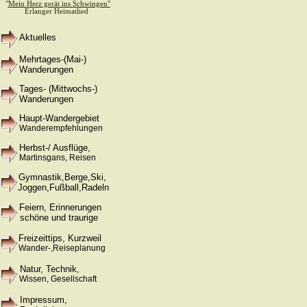
"
Mein Herz gerät ins Schwingen"
Erlanger Heimatlied
Aktuelles
Mehrtages-(Mai-)
Wanderungen
Tages- (Mittwochs-)
Wanderungen
Haupt-Wandergebiet
Wanderempfehlungen
Herbst-/ Ausflüge,
Martinsgans, Reisen
Gymnastik,Berge,Ski
,
Joggen,Fußball
,
Radeln
Feiern, Erinnerungen
schöne und traurige
Freizeittips, Kurzweil
Wander-,Reiseplanung
Natur, Technik,
Wissen, Gesellschaft
Impressum,