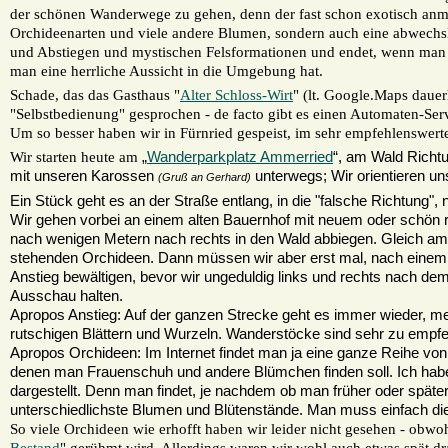
der schönen Wanderwege zu gehen, denn der fast schon exotisch anmu
Orchideenarten und viele andere Blumen, sondern auch eine abwech
und Abstiegen und mystischen Felsformationen und endet, wenn man es
man eine herrliche Aussicht in die Umgebung hat.
Schade, das das Gasthaus "
Alter Schloss-Wirt
" (lt. Google.Maps dauer
"Selbstbedienung" gesprochen - de facto gibt es einen Automaten-Se
Um so besser haben wir in Fürnried gespeist, im sehr empfehlenswert
Wir s
tarten heute am
„
Wanderparkplatz Ammerried
“, am Wald Richtu
mit unseren Karossen
unterwegs; Wir orientieren u
(Gruß an Gerhard)
Ein Stück geht es an der Straße entlang, in die "falsche Richtung
Wir gehen vorbei an einem alten Bauernhof mit neuem oder schön 
nach wenigen Metern nach rechts in den Wald abbiegen. Gleich am 
stehenden Orchideen. Dann müssen wir aber erst mal, nach einem Bo
Anstieg bewältigen, bevor wir ungeduldig links und rechts nach d
Ausschau halten.
Apropos Anstieg: Auf der ganzen Strecke geht es immer wieder, meist
rutschigen Blättern und Wurzeln. Wanderstöcke sind sehr zu
empfe
Apropos Orchideen: Im Internet findet man ja eine ganze Reihe 
denen man Frauenschuh und andere Blümchen finden soll. Ich habe 
dargestellt. Denn man findet, je nachdem ob man früher oder später
unterschiedlichste Blumen und Blütenstände. Man muss einfach die
So viele Orchideen wie erhofft haben wir leider nicht gesehen - obwo