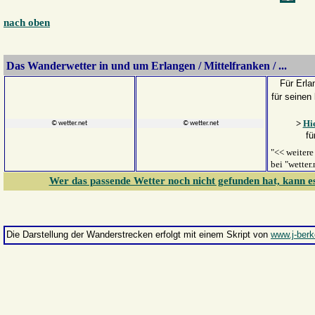
nach oben
Das Wander
wetter
in und um Erlangen / Mittelfranken / ...
Für Erla
für seinen
>
Hie
© wetter.net
© wetter.net
für
"<< weitere 
bei "wetter
Wer das passende Wetter noch nicht gefunden hat, kann e
Die Darstellung der Wanderstrecken
erfolgt mit einem Skript von
www.j-berk