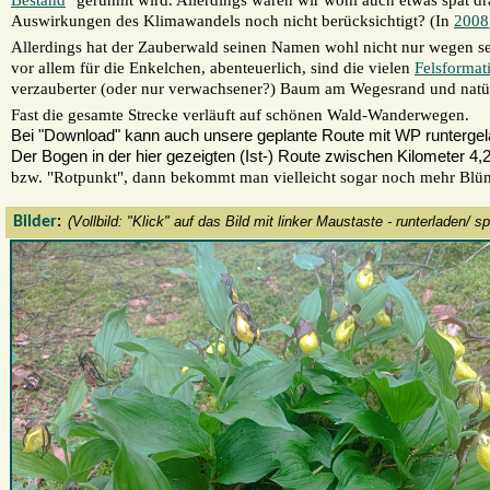
Bestand
" gerühmt wird. Allerdings waren wir wohl auch etwas spät d
Auswirkungen des Klimawandels noch nicht berücksichtigt? (In
2008
Allerdings hat der Zauberwald seinen Namen wohl nicht nur wegen 
vor allem für die Enkelchen, abenteuerlich, sind die vielen
Felsformat
verzauberter (oder nur verwachsener?) Baum am Wegesrand und natü
Fast die gesamte Strecke verläuft auf schönen Wald-Wanderwegen.
Bei "Download" kann auch unsere geplante Route mit WP runterge
Der Bogen in der hier gezeigten (Ist-) Route zwischen Kilometer 4,2
bzw. "Rotpunkt", dann bekommt man vielleicht sogar noch mehr Blü
Bilder
(Vollbild: "Klick" auf das Bild mit linker Maustaste - runterladen/ 
: