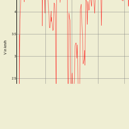
4
3.5
V in km/h
3
2.5
2
1.5