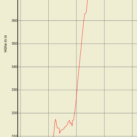
360
Höhe in m
350
340
330
320
310