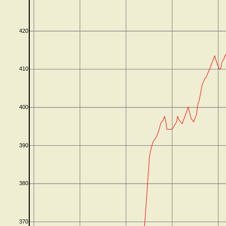
420
410
400
390
380
370