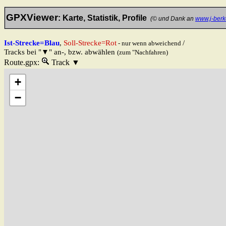
GPX
Viewer
: Karte, Statistik, Profile
(© und Dank an
www.j-berk
Ist-Strecke=Blau
,
Soll-Strecke=Rot
/
- nur wenn abweichend
Tracks bei "▼" an-, bzw. abwählen
(zum "Nachfahren)
Datei:
Route.gpx:
auf Element zoomen.
Track
Liste anzeigen, bewegen in der Liste mit den Pfei
+
−