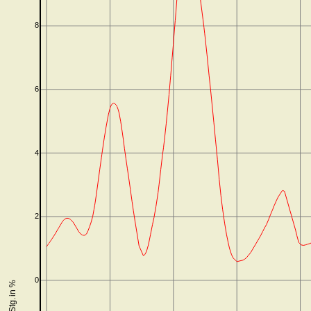
8
6
4
2
0
Stg. in %