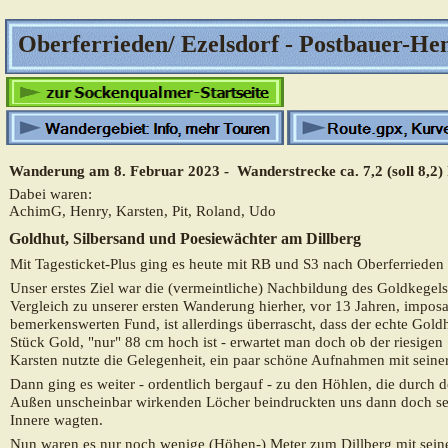
Oberferrieden/ Ezelsdorf - Postbauer-He
Wanderung am 8. Februar 2023 - Wanderstrecke ca. 7,2 (soll 8,2)
Dabei waren:
AchimG, Henry, Karsten, Pit, Roland, Udo
Goldhut, Silbersand und Poesiewächter am Dillberg
Mit Tagesticket-Plus ging es heute mit RB und S3 nach Oberferrieden
Unser erstes Ziel war
die
(vermeintliche) Nachbildung des Goldkegel
Vergleich zu unserer ersten Wanderung hierher, vor 13 Jahren, imposan
bemerkenswerten Fund, ist allerdings überrascht, dass der echte Gol
Stück Gold, "nur" 88 cm hoch ist - erwartet man doch ob der riesigen
Karsten nutzte die Gelegenheit, ein paar schöne Aufnahmen mit sein
Dann ging es weiter - ordentlich bergauf - zu den Höhlen, die durch 
Außen unscheinbar wirkenden Löcher beindruckten uns dann doch sehr,
Innere wagten.
Nun waren es nur noch wenige (Höhen-) Meter zum Dillberg mit sei