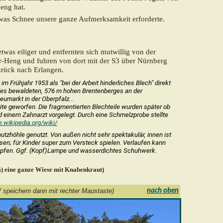
eng hat.
etwas Schnee unsere ganze Aufmerksamkeit erforderte.
twas eiliger und entfernten sich mutwillig von der
r-Heng und fuhren von dort mit der S3 über Nürnberg
urück nach Erlangen.
im Frühjahr 1953 als "bei der Arbeit hinderliches Blech" direkt
ß des bewaldeten, 576 m hohen
Brentenberges
an der
markt in der Oberpfalz...
Seite geworfen. Die fragmentierten Blechteile wurden später ob
 einem Zahnarzt vorgelegt. Durch eine Schmelzprobe stellte
e.wikipedia.org/wiki/
utzhöhle genutzt. Von außen nicht sehr spektakulär, innen ist
sen; für Kinder super zum Versteck spielen. Verlaufen kann
ropfen. Ggf. (Kopf)Lampe und wasserdichtes Schuhwerk.
km) eine ganze Wiese mit Knabenkraut)
n/ speichern dann mit rechter Maustaste)
nach oben