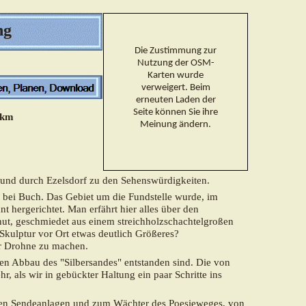
ng
Die Zustimmung zur
Nutzung der OSM-
Karten wurde
verweigert. Beim
erneuten Laden der
Seite können Sie ihre
 km
Meinung ändern.
 und durch Ezelsdorf zu den Sehenswürdigkeiten.
s bei Buch.
Das Gebiet um die Fundstelle wurde,
im
t hergerichtet. Man erfährt hier
alles über den
dhut, geschmiedet aus einem streichholzschachtelgroßen
 Skulptur vor Ort etwas deutlich Größeres?
er Drohne zu machen.
den Abbau des "Silbersandes" entstanden sind. Die von
 als wir in gebückter Haltung ein paar Schritte ins
nen Sendeanlagen und zum Wächter des Poesieweges, von