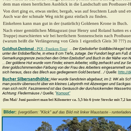
dem man einen herrlichen Ausblick in die Landschaft um Postbauer-H
Von dort ging es, etwas steiler, bergab, was auf feuchtem Laub und 
Auch war der schmale Weg nicht ganz einfach zu finden.
Einkehren kann man gut in der
(natürlich)
Goldenen Krone in Buch.
Nach einer gemütlichen Mittagsrast (nur Henry und Roland hatten es e
Truppe) marschierten wir bei herrlichem Sonnenschein nach Postbaue
(warum heißt die Verlängerung von Gleis 1 eigentlich Gleis 30 ???) z
Goldhut-Denkmal
- POI - Franken-Tour
:
... Der
Ezelsdorfer
Goldblechkegel trat 
unter der Erdoberfläche, in etwa 8 cm Tiefe, zutage. Der Fundort liegt am Fu
Gemarkungsgrenze zwischen den Orten Ezelsdorf und Buch in der Nähe von Neu
... Der goldene Hut wurde vom Finder, einem Arbeiter, völlig zerhackt und zur 
ihrer goldschimmernden Färbung von der Frau des Arbeiters eingesammelt und
sich heraus, dass das Blech aus gediegenem Gold bestand...
/ Quelle:
http://d
Bucher
Silbersandhöhle
:
Hier wurde Sandstein abgebaut, im 2. WK als Sch
man positiv überrascht über ein kleines Labyrinth mit Abzweigen und Sackgas
man sich nicht. Faszinierend ist das Geräusch der durchsickernden Wassert
Achtung: Fledermäuse
/
Quelle; "
Komoot"
(Im Mai/ Juni passiert man bei Kilometer ca. 5,5 bis 6 (rote Strecke mit 7,2 
Bilder
(vergrößern: "Klick" auf das Bild mit linker Maustaste - runterlade
: